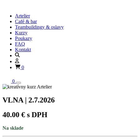
Artelier
Café & bar
Teambuildingy & oslavy
Kurzy
Poukazy
FAQ
Kontakt
0
0
VLNA | 2.7.2026
40.00 € s DPH
Na sklade