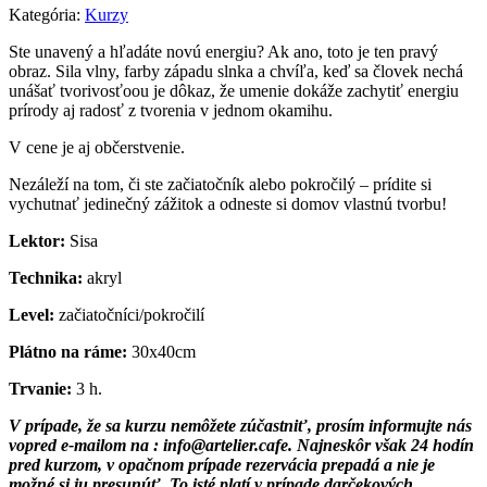
Kategória:
Kurzy
Ste unavený a hľadáte novú energiu? Ak ano, toto je ten pravý
obraz. Sila vlny, farby západu slnka a chvíľa, keď sa človek nechá
unášať tvorivosťoou je dôkaz, že umenie dokáže zachytiť energiu
prírody aj radosť z tvorenia v jednom okamihu.
V cene je aj občerstvenie.
Nezáleží na tom, či ste začiatočník alebo pokročilý – prídite si
vychutnať jedinečný zážitok a odneste si domov vlastnú tvorbu!
Lektor:
Sisa
Technika:
akryl
Level:
začiatočníci/pokročilí
Plátno na ráme:
30x40cm
Trvanie:
3 h.
V prípade, že sa kurzu nemôžete zúčastniť, prosím informujte nás
vopred e-mailom na : info@artelier.cafe. Najneskôr však 24 hodín
pred kurzom, v opačnom prípade rezervácia prepadá a nie je
možné si ju presunúť.
To isté platí v prípade darčekových